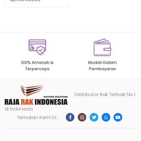
pelanggan
adalah:
saat
Rp1.250.000,00.
ini
adalah:
Rp1.150.000,00.
100% Amanah &
Mudah Dalam
Terpercaya
Pembayaran
Distributor Rak Terbaik No.1
di Indonesia
Temukan Kami Di :