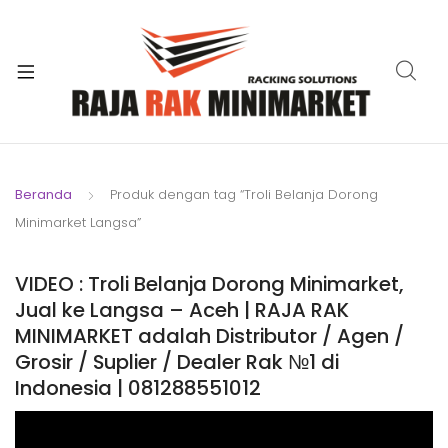
xpand
ild
xpand
enu
ild
xpand
enu
ild
xpand
enu
ild
Beranda
Produk dengan tag “Troli Belanja Dorong
xpand
enu
Minimarket Langsa”
ild
xpand
enu
ild
VIDEO : Troli Belanja Dorong Minimarket,
xpand
enu
Jual ke Langsa – Aceh | RAJA RAK
ild
MINIMARKET adalah Distributor / Agen /
enu
Grosir / Suplier / Dealer Rak №1 di
Indonesia | 081288551012