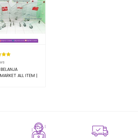
kat
ews
ri 5
 BELANJA
sarka
MARKET ALL ITEM |
RAK
aian
gan