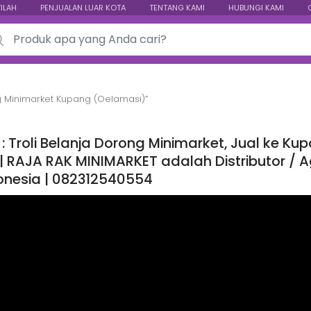
TILAH
PENJUALAN LUAR KOTA
TENTANG KAMI
HUBUNGI KAMI
ch for:
g Minimarket Kupang (Oelamasi)”
 : Troli Belanja Dorong Minimarket, Jual ke 
| RAJA RAK MINIMARKET adalah Distributor / Ag
donesia | 082312540554