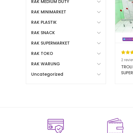
RAK MEDIUM DUTY
RAK MINIMARKET
RAK PLASTIK
RAK SNACK
RAK SUPERMARKET
RAK TOKO
Pering
2
2
revi
RAK WARUNG
5.00
da
TROLI
berda
SUPER
Uncategorized
RAJA 
n
penil
pelang