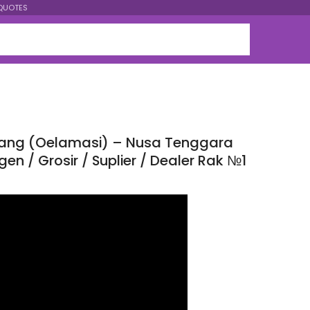
QUOTES
Kupang (Oelamasi) – Nusa Tenggara
en / Grosir / Suplier / Dealer Rak №1