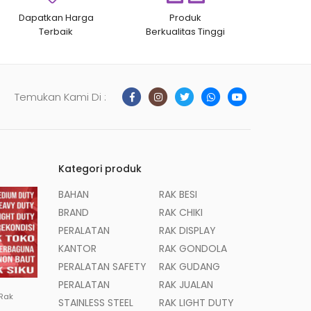
Dapatkan Harga
Produk
Terbaik
Berkualitas Tinggi
Temukan Kami Di :
Kategori produk
BAHAN
RAK BESI
BRAND
RAK CHIKI
PERALATAN
RAK DISPLAY
KANTOR
RAK GONDOLA
PERALATAN SAFETY
RAK GUDANG
PERALATAN
RAK JUALAN
 Rak
STAINLESS STEEL
RAK LIGHT DUTY