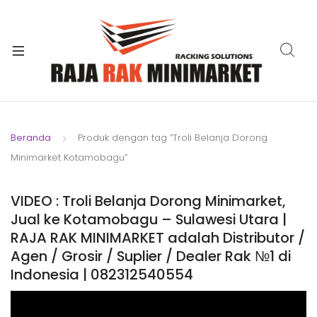
xpand
ild
xpand
enu
ild
xpand
enu
ild
xpand
enu
ild
Beranda
Produk dengan tag “Troli Belanja Dorong
xpand
enu
Minimarket Kotamobagu”
ild
xpand
enu
ild
VIDEO : Troli Belanja Dorong Minimarket,
xpand
enu
Jual ke Kotamobagu – Sulawesi Utara |
ild
RAJA RAK MINIMARKET adalah Distributor /
enu
Agen / Grosir / Suplier / Dealer Rak №1 di
Indonesia | 082312540554