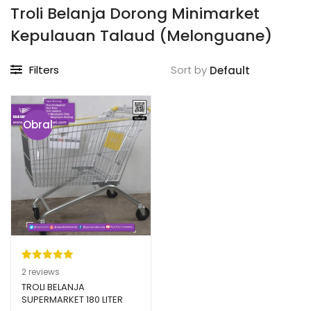
Troli Belanja Dorong Minimarket
Kepulauan Talaud (Melonguane)
Filters
Sort by
Obral
!
Peringkat
2
2
reviews
5.00
dari 5
TROLI BELANJA
SUPERMARKET 180 LITER
berdasarka