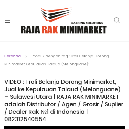
xpand
ild
xpand
enu
ild
xpand
enu
ild
xpand
enu
ild
Beranda
Produk dengan tag “Troli Belanja Dorong
xpand
enu
Minimarket Kepulauan Talaud (Melonguane)”
ild
xpand
enu
ild
VIDEO : Troli Belanja Dorong Minimarket,
xpand
enu
Jual ke Kepulauan Talaud (Melonguane)
ild
– Sulawesi Utara | RAJA RAK MINIMARKET
enu
adalah Distributor / Agen / Grosir / Suplier
/ Dealer Rak №1 di Indonesia |
082312540554