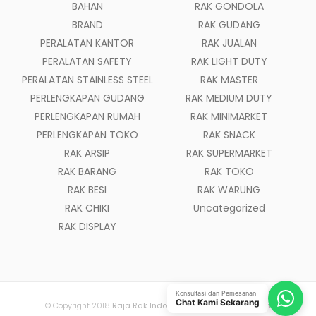
BAHAN
RAK GONDOLA
BRAND
RAK GUDANG
PERALATAN KANTOR
RAK JUALAN
PERALATAN SAFETY
RAK LIGHT DUTY
PERALATAN STAINLESS STEEL
RAK MASTER
PERLENGKAPAN GUDANG
RAK MEDIUM DUTY
PERLENGKAPAN RUMAH
RAK MINIMARKET
PERLENGKAPAN TOKO
RAK SNACK
RAK ARSIP
RAK SUPERMARKET
RAK BARANG
RAK TOKO
RAK BESI
RAK WARUNG
RAK CHIKI
Uncategorized
RAK DISPLAY
Konsultasi dan Pemesanan
Chat Kami Sekarang
© Copyright 2018
Raja Rak Indonesia
- All Rights Reserved