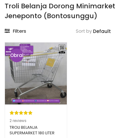
Troli Belanja Dorong Minimarket
Jeneponto (Bontosunggu)
Filters
Sort by
Obral
!
Peringkat
2
2
reviews
5.00
dari 5
TROLI BELANJA
SUPERMARKET 180 LITER
berdasarka