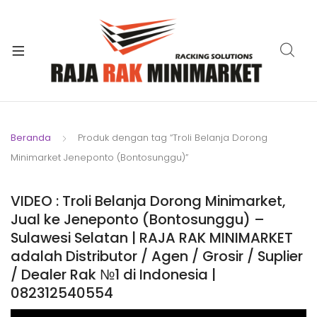
xpand
ild
xpand
enu
ild
xpand
enu
ild
xpand
enu
ild
Beranda
Produk dengan tag “Troli Belanja Dorong
xpand
enu
Minimarket Jeneponto (Bontosunggu)”
ild
xpand
enu
ild
VIDEO : Troli Belanja Dorong Minimarket,
xpand
enu
Jual ke Jeneponto (Bontosunggu) –
ild
Sulawesi Selatan | RAJA RAK MINIMARKET
enu
adalah Distributor / Agen / Grosir / Suplier
/ Dealer Rak №1 di Indonesia |
082312540554