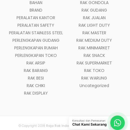
BAHAN
RAK GONDOLA
BRAND
RAK GUDANG
PERALATAN KANTOR
RAK JUALAN
PERALATAN SAFETY
RAK LIGHT DUTY
PERALATAN STAINLESS STEEL
RAK MASTER
PERLENGKAPAN GUDANG
RAK MEDIUM DUTY
PERLENGKAPAN RUMAH
RAK MINIMARKET
PERLENGKAPAN TOKO
RAK SNACK
RAK ARSIP
RAK SUPERMARKET
RAK BARANG
RAK TOKO
RAK BESI
RAK WARUNG
RAK CHIKI
Uncategorized
RAK DISPLAY
Konsultasi dan Pemesanan
Chat Kami Sekarang
© Copyright 2018
Raja Rak Indonesia
- All Rights Reserved