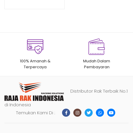
RAJA RAK
n
penilaian
pelanggan
100% Amanah &
Mudah Dalam
Terpercaya
Pembayaran
Distributor Rak Terbaik No.1
di Indonesia
Temukan Kami Di :