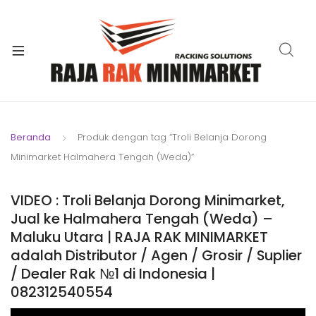
xpand
ild
xpand
enu
ild
xpand
enu
ild
xpand
enu
ild
Beranda
Produk dengan tag “Troli Belanja Dorong
xpand
enu
Minimarket Halmahera Tengah (Weda)”
ild
xpand
enu
ild
VIDEO : Troli Belanja Dorong Minimarket,
xpand
enu
Jual ke Halmahera Tengah (Weda) –
ild
Maluku Utara | RAJA RAK MINIMARKET
enu
adalah Distributor / Agen / Grosir / Suplier
/ Dealer Rak №1 di Indonesia |
082312540554