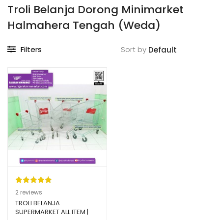
Troli Belanja Dorong Minimarket
Halmahera Tengah (Weda)
Filters
Sort by
Peringkat
2
2
reviews
5.00
dari 5
TROLI BELANJA
SUPERMARKET ALL ITEM |
berdasarka