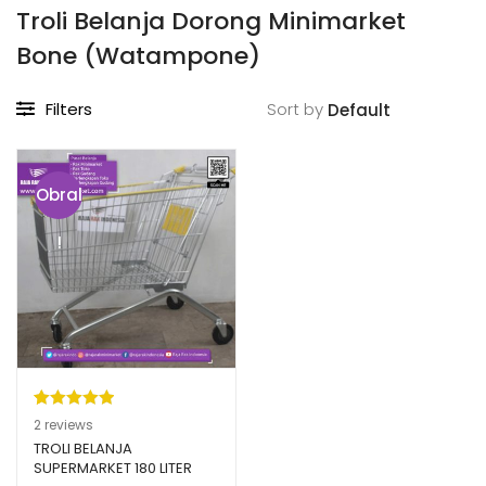
Troli Belanja Dorong Minimarket
Bone (Watampone)
Filters
Sort by
Obral
!
Peringkat
2
2
reviews
5.00
dari 5
TROLI BELANJA
SUPERMARKET 180 LITER
berdasarka