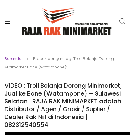
xpand
ild
xpand
enu
ild
xpand
enu
ild
xpand
enu
ild
Beranda
Produk dengan tag “Troli Belanja Dorong
xpand
enu
Minimarket Bone (Watampone)”
ild
xpand
enu
ild
VIDEO : Troli Belanja Dorong Minimarket,
xpand
enu
Jual ke Bone (Watampone) – Sulawesi
ild
Selatan | RAJA RAK MINIMARKET adalah
enu
Distributor / Agen / Grosir / Suplier /
Dealer Rak №1 di Indonesia |
082312540554