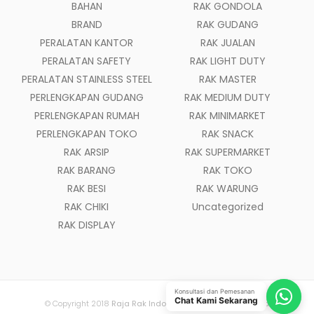
BAHAN
RAK GONDOLA
BRAND
RAK GUDANG
PERALATAN KANTOR
RAK JUALAN
PERALATAN SAFETY
RAK LIGHT DUTY
PERALATAN STAINLESS STEEL
RAK MASTER
PERLENGKAPAN GUDANG
RAK MEDIUM DUTY
PERLENGKAPAN RUMAH
RAK MINIMARKET
PERLENGKAPAN TOKO
RAK SNACK
RAK ARSIP
RAK SUPERMARKET
RAK BARANG
RAK TOKO
RAK BESI
RAK WARUNG
RAK CHIKI
Uncategorized
RAK DISPLAY
Konsultasi dan Pemesanan
Chat Kami Sekarang
© Copyright 2018
Raja Rak Indonesia
- All Rights Reserved