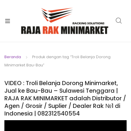
xpand
ild
xpand
enu
ild
xpand
enu
ild
xpand
enu
ild
Beranda
Produk dengan tag “Troli Belanja Dorong
xpand
enu
Minimarket Bau-Bau”
ild
xpand
enu
ild
VIDEO : Troli Belanja Dorong Minimarket,
xpand
enu
Jual ke Bau-Bau – Sulawesi Tenggara |
ild
RAJA RAK MINIMARKET adalah Distributor /
enu
Agen / Grosir / Suplier / Dealer Rak №1 di
Indonesia | 082312540554