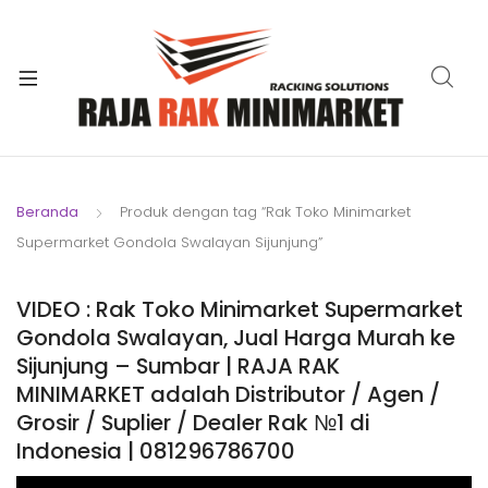
xpand
ild
xpand
enu
ild
xpand
enu
ild
xpand
enu
ild
Beranda
Produk dengan tag “Rak Toko Minimarket
xpand
enu
Supermarket Gondola Swalayan Sijunjung”
ild
xpand
enu
ild
VIDEO : Rak Toko Minimarket Supermarket
xpand
enu
Gondola Swalayan, Jual Harga Murah ke
ild
Sijunjung – Sumbar | RAJA RAK
enu
MINIMARKET adalah Distributor / Agen /
Grosir / Suplier / Dealer Rak №1 di
Indonesia | 081296786700