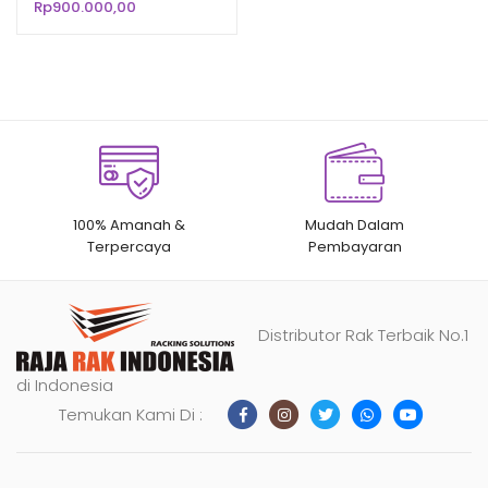
Rp
900.000,00
n
penilaian
pelanggan
100% Amanah &
Mudah Dalam
Terpercaya
Pembayaran
Distributor Rak Terbaik No.1
di Indonesia
Temukan Kami Di :