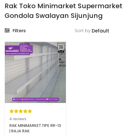
Rak Toko Minimarket Supermarket
Gondola Swalayan Sijunjung
Filters
Sort by
Peringkat
4
4
reviews
5.00
dari 5
RAK MINIMARKET TIPE RR-13
| RAJA RAK
berdasarka