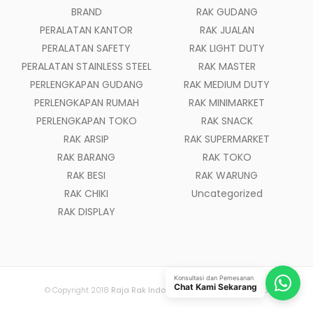
BRAND
RAK GUDANG
PERALATAN KANTOR
RAK JUALAN
PERALATAN SAFETY
RAK LIGHT DUTY
PERALATAN STAINLESS STEEL
RAK MASTER
PERLENGKAPAN GUDANG
RAK MEDIUM DUTY
PERLENGKAPAN RUMAH
RAK MINIMARKET
PERLENGKAPAN TOKO
RAK SNACK
RAK ARSIP
RAK SUPERMARKET
RAK BARANG
RAK TOKO
RAK BESI
RAK WARUNG
RAK CHIKI
Uncategorized
RAK DISPLAY
Konsultasi dan Pemesanan
Chat Kami Sekarang
© Copyright 2018
Raja Rak Indonesia
- All Rights Reserved