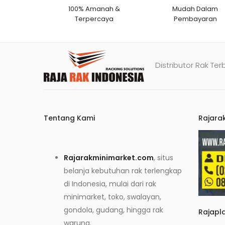
100% Amanah &
Mudah Dalam
Terpercaya
Pembayaran
Distributor Rak Ter
Tentang Kami
Rajara
Rajarakminimarket.com
, situs
belanja kebutuhan rak terlengkap
di Indonesia, mulai dari rak
minimarket, toko, swalayan,
gondola, gudang, hingga rak
Rajapl
warung.