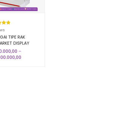
kat
ews
ri 5
GAI TIPE RAK
sarka
ARKET DISPLAY
 SUPERMARKET
aian
0.000,00
–
RN
gan
Rentang
400.000,00
harga:
Rp750.000,00
hingga
Rp2.400.000,00