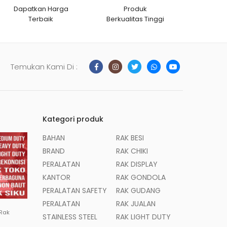
Dapatkan Harga
Produk
Terbaik
Berkualitas Tinggi
Temukan Kami Di :
Kategori produk
BAHAN
RAK BESI
BRAND
RAK CHIKI
PERALATAN
RAK DISPLAY
KANTOR
RAK GONDOLA
PERALATAN SAFETY
RAK GUDANG
PERALATAN
RAK JUALAN
 Rak
STAINLESS STEEL
RAK LIGHT DUTY