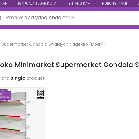
TILAH
PENJUALAN LUAR KOTA
TENTANG KAMI
HUBUNGI KAMI
ch for:
et Supermarket Gondola Swalayan Nagekeo (Mbay)”
Toko Minimarket Supermarket Gondola
 the
single
product