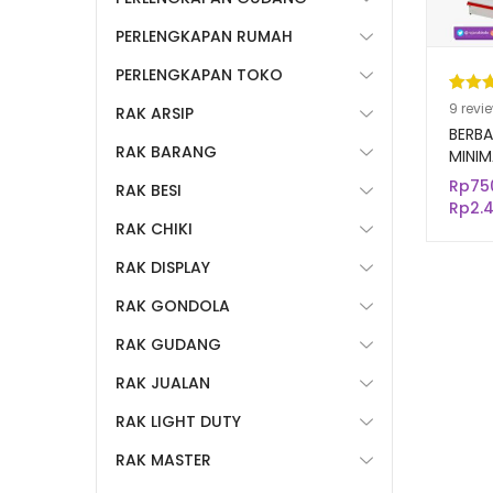
PERLENGKAPAN RUMAH
PERLENGKAPAN TOKO
Pering
9
9
revi
RAK ARSIP
4.89
da
BERBA
RAK BARANG
berda
MINIM
TOKO
n
penil
Rp
75
RAK BESI
MODE
pelang
Rp
2.
RAK CHIKI
RAK DISPLAY
RAK GONDOLA
RAK GUDANG
RAK JUALAN
RAK LIGHT DUTY
RAK MASTER