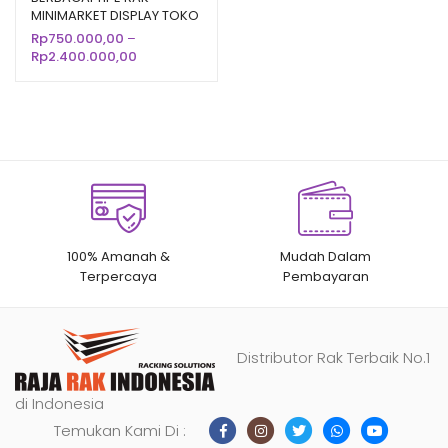
MINIMARKET DISPLAY TOKO
berdasarka
SUPERMARKET MODERN
Rp
750.000,00
–
n
penilaian
Rentang
Rp
2.400.000,00
pelanggan
harga:
Rp750.000,00
hingga
Rp2.400.000,00
100% Amanah &
Mudah Dalam
Terpercaya
Pembayaran
Distributor Rak Terbaik No.1
di Indonesia
Temukan Kami Di :