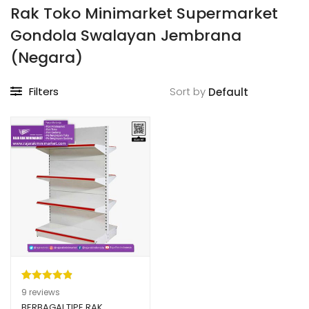
Rak Toko Minimarket Supermarket
Gondola Swalayan Jembrana
(Negara)
Filters
Sort by
Peringkat
9
9
reviews
4.89
dari 5
BERBAGAI TIPE RAK