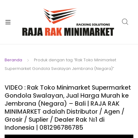
xpand
ild
xpand
enu
ild
xpand
enu
ild
xpand
enu
ild
Beranda
Produk dengan tag “Rak Toko Minimarket
xpand
enu
Supermarket Gondola Swalayan Jembrana (Negara)”
ild
xpand
enu
ild
VIDEO : Rak Toko Minimarket Supermarket
xpand
enu
Gondola Swalayan, Jual Harga Murah ke
ild
Jembrana (Negara) – Bali | RAJA RAK
enu
MINIMARKET adalah Distributor / Agen /
Grosir / Suplier / Dealer Rak №1 di
Indonesia | 081296786785