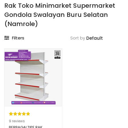
Rak Toko Minimarket Supermarket
Gondola Swalayan Buru Selatan
(Namrole)
Filters
Sort by
Peringkat
9
9
reviews
4.89
dari 5
BERBAGAI TIPE RAK