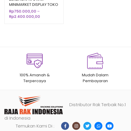
MINIMARKET DISPLAY TOKO
berdasarka
SUPERMARKET MODERN
Rp
750.000,00
–
n
penilaian
Rentang
Rp
2.400.000,00
pelanggan
harga:
Rp750.000,00
hingga
Rp2.400.000,00
100% Amanah &
Mudah Dalam
Terpercaya
Pembayaran
Distributor Rak Terbaik No.1
di Indonesia
Temukan Kami Di :