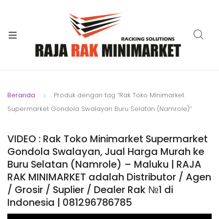
xpand
ild
xpand
enu
ild
xpand
enu
ild
xpand
enu
ild
Beranda
Produk dengan tag “Rak Toko Minimarket
xpand
enu
Supermarket Gondola Swalayan Buru Selatan (Namrole)”
ild
xpand
enu
ild
VIDEO : Rak Toko Minimarket Supermarket
xpand
enu
Gondola Swalayan, Jual Harga Murah ke
ild
Buru Selatan (Namrole) – Maluku | RAJA
enu
RAK MINIMARKET adalah Distributor / Agen
/ Grosir / Suplier / Dealer Rak №1 di
Indonesia | 081296786785