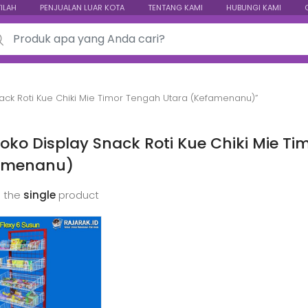
TILAH
PENJUALAN LUAR KOTA
TENTANG KAMI
HUBUNGI KAMI
ch for:
ack Roti Kue Chiki Mie Timor Tengah Utara (Kefamenanu)”
oko Display Snack Roti Kue Chiki Mie T
amenanu)
 the
single
product