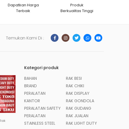
Dapatkan Harga
Produk
Terbaik
Berkualitas Tinggi
Temukan Kami Di :
Kategori produk
BAHAN
RAK BESI
BRAND
RAK CHIKI
PERALATAN
RAK DISPLAY
KANTOR
RAK GONDOLA
PERALATAN SAFETY
RAK GUDANG
PERALATAN
RAK JUALAN
 Rak
STAINLESS STEEL
RAK LIGHT DUTY