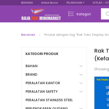
BERANDA
Artikel Bisnis
PELANGGAN
ISTILAH – IS
Sear
Kategori
Beranda
Produk dengan tag “Rak Toko Display Sn
Rak T
KATEGORI PRODUK
(Kef
BAHAN
Showing
BRAND
PERALATAN KANTOR
PERALATAN SAFETY
PERALATAN STAINLESS STEEL
PERLENGKAPAN GUDANG