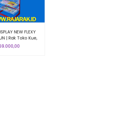
ISPLAY NEW FLEXY
UN | Rak Toko Kue,
oti, Snack, Chiki |
269.000,00