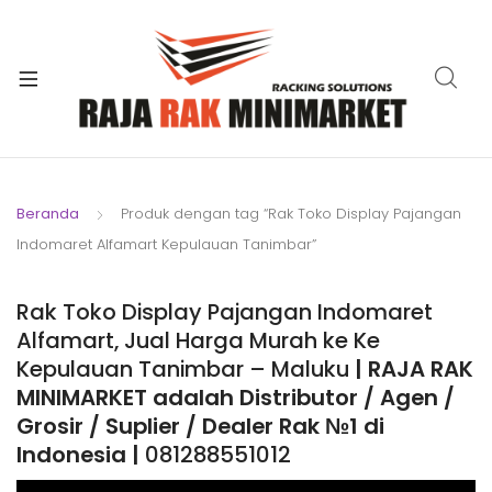
xpand
ild
xpand
enu
ild
xpand
enu
ild
xpand
enu
ild
Beranda
Produk dengan tag “Rak Toko Display Pajangan
xpand
enu
Indomaret Alfamart Kepulauan Tanimbar”
ild
xpand
enu
ild
Rak Toko Display Pajangan Indomaret
xpand
enu
Alfamart, Jual Harga Murah ke Ke
ild
Kepulauan Tanimbar – Maluku
| RAJA RAK
enu
MINIMARKET adalah Distributor / Agen /
Grosir / Suplier / Dealer Rak №1 di
Indonesia |
081288551012