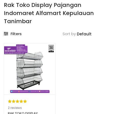
Rak Toko Display Pajangan
Indomaret Alfamart Kepulauan
Tanimbar
Filters
Sort by
Peringkat
2
2
reviews
5.00
dari 5
RAK TOKO DISPLAY