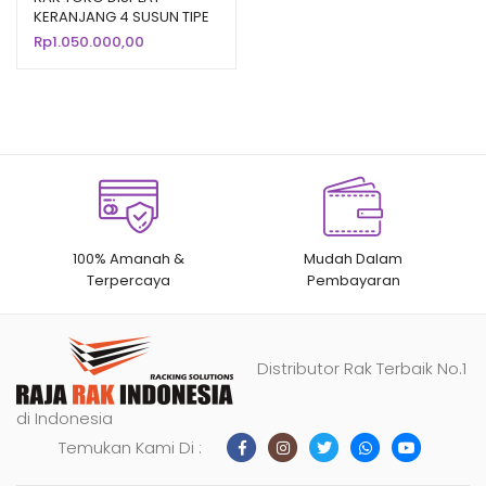
KERANJANG 4 SUSUN TIPE
berdasarka
RKS90
Rp
1.050.000,00
n
penilaian
pelanggan
100% Amanah &
Mudah Dalam
Terpercaya
Pembayaran
Distributor Rak Terbaik No.1
di Indonesia
Temukan Kami Di :