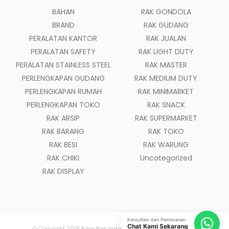
BAHAN
RAK GONDOLA
BRAND
RAK GUDANG
PERALATAN KANTOR
RAK JUALAN
PERALATAN SAFETY
RAK LIGHT DUTY
PERALATAN STAINLESS STEEL
RAK MASTER
PERLENGKAPAN GUDANG
RAK MEDIUM DUTY
PERLENGKAPAN RUMAH
RAK MINIMARKET
PERLENGKAPAN TOKO
RAK SNACK
RAK ARSIP
RAK SUPERMARKET
RAK BARANG
RAK TOKO
RAK BESI
RAK WARUNG
RAK CHIKI
Uncategorized
RAK DISPLAY
Konsultasi dan Pemesanan
Chat Kami Sekarang
© Copyright 2018
Raja Rak Indonesia
- All Rights Reserved