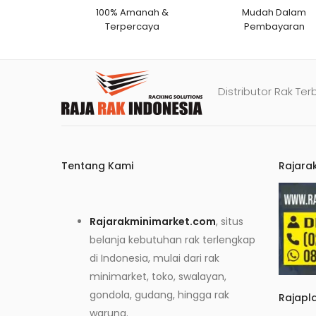
100% Amanah &
Mudah Dalam
Terpercaya
Pembayaran
Distributor Rak Ter
Tentang Kami
Rajara
Rajarakminimarket.com
, situs
belanja kebutuhan rak terlengkap
di Indonesia, mulai dari rak
minimarket, toko, swalayan,
gondola, gudang, hingga rak
Rajapl
warung.