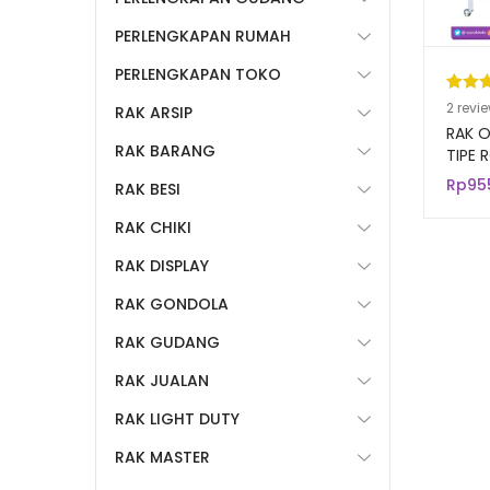
PERLENGKAPAN RUMAH
PERLENGKAPAN TOKO
Pering
2
2
revi
RAK ARSIP
5.00
da
RAK O
RAK BARANG
berda
TIPE 
MINIM
n
penil
Rp
95
RAK BESI
pelang
RAK CHIKI
RAK DISPLAY
RAK GONDOLA
RAK GUDANG
RAK JUALAN
RAK LIGHT DUTY
RAK MASTER