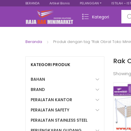
BERANDA
Artikel Bisnis
PELANGGAN
ISTILAH – IS
Sear
Kategori
Beranda
Produk dengan tag “Rak Obral Toko Mini
Rak 
KATEGORI PRODUK
Showing
BAHAN
BRAND
PERALATAN KANTOR
PERALATAN SAFETY
PERALATAN STAINLESS STEEL
PERLENGKAPAN GUDANG