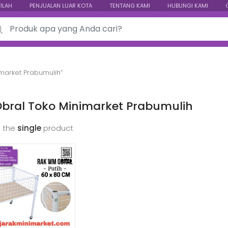
TILAH
PENJUALAN LUAR KOTA
TENTANG KAMI
HUBUNGI KAMI
ch for:
market Prabumulih”
Obral Toko Minimarket Prabumulih
 the
single
product