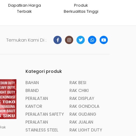
Dapatkan Harga
Produk
Terbaik
Berkualitas Tinggi
Temukan Kami Di :
Kategori produk
BAHAN
RAK BESI
BRAND
RAK CHIKI
PERALATAN
RAK DISPLAY
KANTOR
RAK GONDOLA
PERALATAN SAFETY
RAK GUDANG
PERALATAN
RAK JUALAN
 Rak
STAINLESS STEEL
RAK LIGHT DUTY