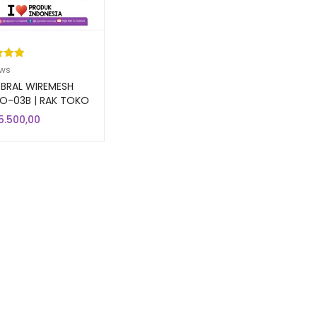
kat
ews
ri 5
BRAL WIREMESH
sarka
RO-03B | RAK TOKO
ARKET
aian
5.500,00
gan