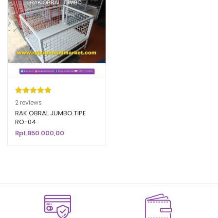
Peringkat
2
2
reviews
5.00
dari 5
RAK OBRAL JUMBO TIPE
RO-04
berdasarka
Rp
1.850.000,00
n
penilaian
pelanggan