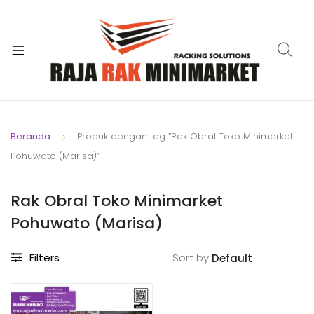
xpand
ild
xpand
enu
ild
xpand
enu
ild
xpand
enu
ild
Beranda
Produk dengan tag “Rak Obral Toko Minimarket
xpand
enu
Pohuwato (Marisa)”
ild
xpand
enu
ild
Rak Obral Toko Minimarket
xpand
enu
Pohuwato (Marisa)
ild
enu
Filters
Sort by