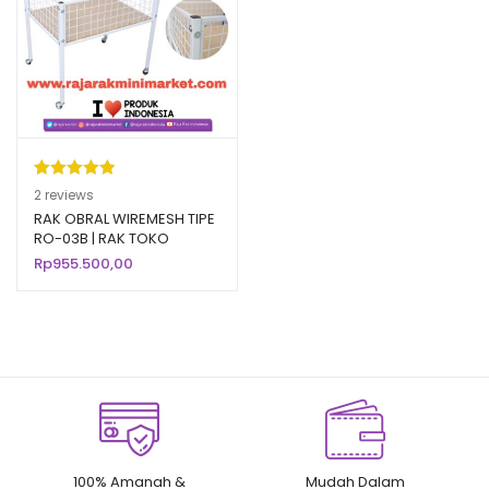
Peringkat
2
2
reviews
5.00
dari 5
RAK OBRAL WIREMESH TIPE
RO-03B | RAK TOKO
berdasarka
MINIMARKET
Rp
955.500,00
n
penilaian
pelanggan
100% Amanah &
Mudah Dalam