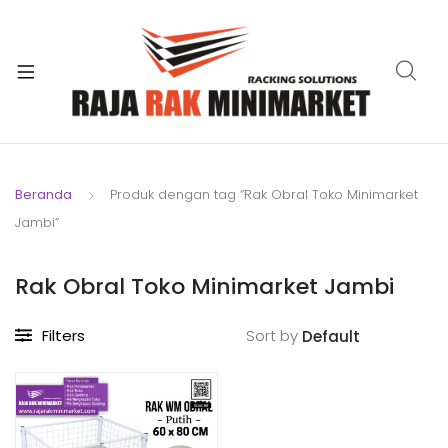
xpand
ild
xpand
enu
ild
xpand
enu
ild
xpand
enu
ild
Beranda
Produk dengan tag “Rak Obral Toko Minimarket
xpand
enu
Jambi”
ild
xpand
enu
ild
Rak Obral Toko Minimarket Jambi
xpand
enu
ild
Filters
Sort by
enu