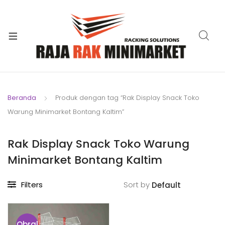
xpand
ild
xpand
enu
ild
xpand
enu
ild
xpand
enu
ild
Beranda
Produk dengan tag “Rak Display Snack Toko
xpand
enu
Warung Minimarket Bontang Kaltim”
ild
xpand
enu
ild
Rak Display Snack Toko Warung
xpand
enu
Minimarket Bontang Kaltim
ild
enu
Filters
Sort by
Obral