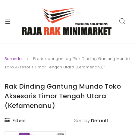
xpand
ild
xpand
enu
ild
xpand
enu
ild
xpand
enu
ild
Beranda
Produk dengan tag “Rak Dinding Gantung Mundo
xpand
enu
Toko Aksesoris Timor Tengah Utara (Kefamenanu)”
ild
xpand
enu
ild
Rak Dinding Gantung Mundo Toko
xpand
enu
Aksesoris Timor Tengah Utara
ild
enu
(Kefamenanu)
Filters
Sort by