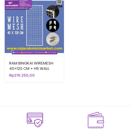
RAM BINGKAI WIREMESH
40×120 CM + H5 WALL
PUTIH | Rak Dinding
Rp
215.250,00
Gantung Mundo Toko
Aksesoris