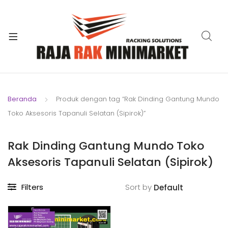
xpand
ild
xpand
enu
ild
xpand
enu
ild
xpand
enu
ild
Beranda
Produk dengan tag “Rak Dinding Gantung Mundo
xpand
enu
Toko Aksesoris Tapanuli Selatan (Sipirok)”
ild
xpand
enu
ild
Rak Dinding Gantung Mundo Toko
xpand
enu
Aksesoris Tapanuli Selatan (Sipirok)
ild
enu
Filters
Sort by