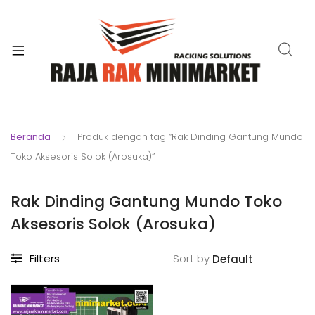
xpand
ild
xpand
enu
ild
xpand
enu
ild
xpand
enu
ild
Beranda
Produk dengan tag “Rak Dinding Gantung Mundo
xpand
enu
Toko Aksesoris Solok (Arosuka)”
ild
xpand
enu
ild
Rak Dinding Gantung Mundo Toko
xpand
enu
Aksesoris Solok (Arosuka)
ild
enu
Filters
Sort by