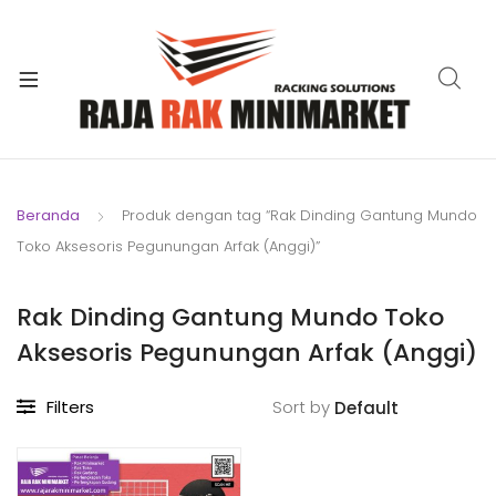
xpand
ild
xpand
enu
ild
xpand
enu
ild
xpand
enu
ild
Beranda
Produk dengan tag “Rak Dinding Gantung Mundo
xpand
enu
Toko Aksesoris Pegunungan Arfak (Anggi)”
ild
xpand
enu
ild
Rak Dinding Gantung Mundo Toko
xpand
enu
Aksesoris Pegunungan Arfak (Anggi)
ild
enu
Filters
Sort by