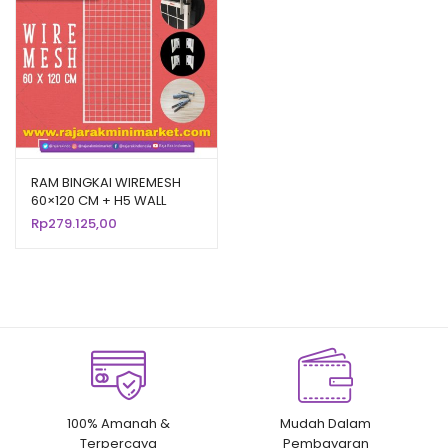
RAM BINGKAI WIREMESH
60×120 CM + H5 WALL
PUTIH | Rak Dinding
Rp
279.125,00
Gantung Mundo Toko
Aksesoris
100% Amanah &
Mudah Dalam
Terpercaya
Pembayaran