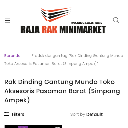
xpand
ild
xpand
enu
ild
xpand
enu
ild
xpand
enu
ild
Beranda
Produk dengan tag “Rak Dinding Gantung Mundo
xpand
enu
Toko Aksesoris Pasaman Barat (Simpang Ampek)”
ild
xpand
enu
ild
Rak Dinding Gantung Mundo Toko
xpand
enu
Aksesoris Pasaman Barat (Simpang
ild
enu
Ampek)
Filters
Sort by