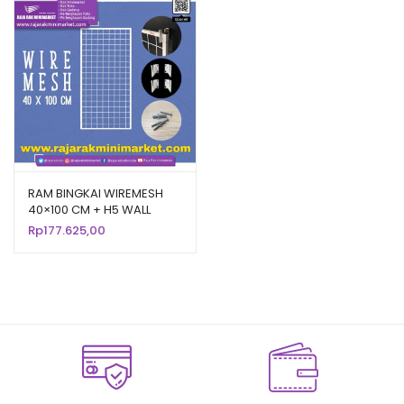
RAM BINGKAI WIREMESH
40×100 CM + H5 WALL
PUTIH | Rak Dinding
Rp
177.625,00
Gantung Mundo Toko
Aksesoris