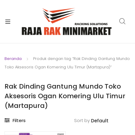
xpand
ild
xpand
enu
ild
xpand
enu
ild
xpand
enu
ild
Beranda
Produk dengan tag “Rak Dinding Gantung Mundo
xpand
enu
Toko Aksesoris Ogan Komering Ulu Timur (Martapura)”
ild
xpand
enu
ild
Rak Dinding Gantung Mundo Toko
xpand
enu
Aksesoris Ogan Komering Ulu Timur
ild
enu
(Martapura)
Filters
Sort by