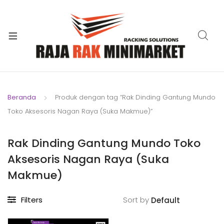
xpand
ild
xpand
enu
ild
xpand
enu
ild
xpand
enu
ild
Beranda
Produk dengan tag “Rak Dinding Gantung Mundo
xpand
enu
Toko Aksesoris Nagan Raya (Suka Makmue)”
ild
xpand
enu
ild
Rak Dinding Gantung Mundo Toko
xpand
enu
Aksesoris Nagan Raya (Suka
ild
enu
Makmue)
Filters
Sort by