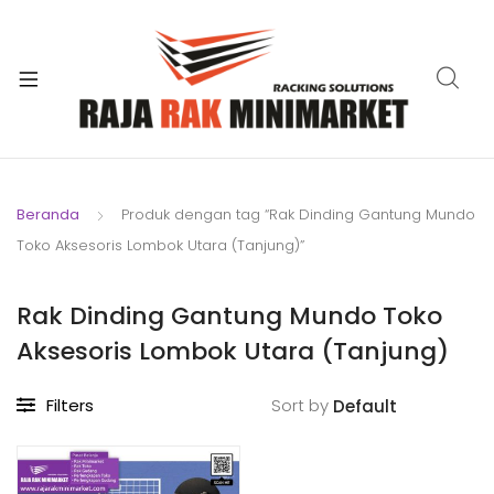
xpand
ild
xpand
enu
ild
xpand
enu
ild
xpand
enu
ild
Beranda
Produk dengan tag “Rak Dinding Gantung Mundo
xpand
enu
Toko Aksesoris Lombok Utara (Tanjung)”
ild
xpand
enu
ild
Rak Dinding Gantung Mundo Toko
xpand
enu
Aksesoris Lombok Utara (Tanjung)
ild
enu
Filters
Sort by