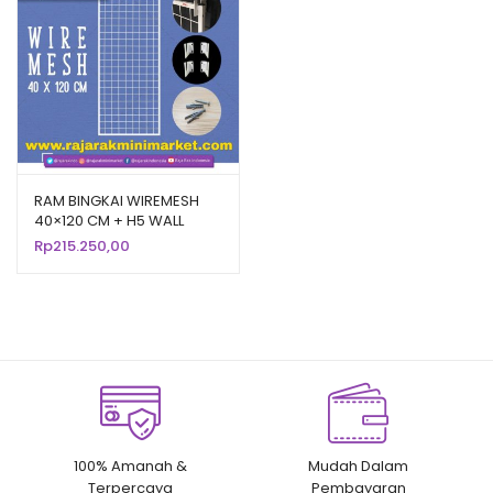
RAM BINGKAI WIREMESH
40×120 CM + H5 WALL
PUTIH | Rak Dinding
Rp
215.250,00
Gantung Mundo Toko
Aksesoris
100% Amanah &
Mudah Dalam
Terpercaya
Pembayaran