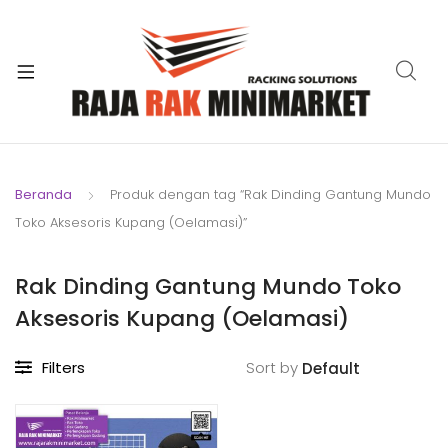
xpand
ild
xpand
enu
ild
xpand
enu
ild
xpand
enu
ild
Beranda
Produk dengan tag “Rak Dinding Gantung Mundo
xpand
enu
Toko Aksesoris Kupang (Oelamasi)”
ild
xpand
enu
ild
Rak Dinding Gantung Mundo Toko
xpand
enu
Aksesoris Kupang (Oelamasi)
ild
enu
Filters
Sort by