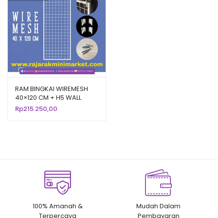
RAM BINGKAI WIREMESH
40×120 CM + H5 WALL
PUTIH | Rak Dinding
Rp
215.250,00
Gantung Mundo Toko
Aksesoris
100% Amanah &
Mudah Dalam
Terpercaya
Pembayaran