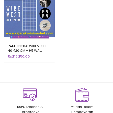
RAM BINGKAI WIREMESH
40×120 CM + H5 WALL
PUTIH | Rak Dinding
Rp
215.250,00
Gantung Mundo Toko
Aksesoris
100% Amanah &
Mudah Dalam
Terpercaya
Pembayaran