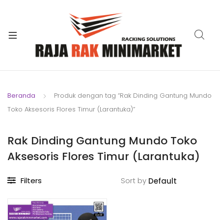
xpand
ild
xpand
enu
ild
xpand
enu
ild
xpand
enu
ild
Beranda
Produk dengan tag “Rak Dinding Gantung Mundo
xpand
enu
Toko Aksesoris Flores Timur (Larantuka)”
ild
xpand
enu
ild
Rak Dinding Gantung Mundo Toko
xpand
enu
Aksesoris Flores Timur (Larantuka)
ild
enu
Filters
Sort by