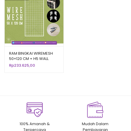
RAM BINGKAI WIREMESH
50×120 CM + H5 WALL
PUTIH | Rak Dinding
Rp
233.625,00
Gantung Mundo Toko
Aksesoris
100% Amanah &
Mudah Dalam
Terpercaya
Pembayaran