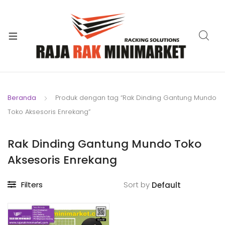
xpand
ild
xpand
enu
ild
xpand
enu
ild
xpand
enu
ild
Beranda
Produk dengan tag “Rak Dinding Gantung Mundo
xpand
enu
Toko Aksesoris Enrekang”
ild
xpand
enu
ild
Rak Dinding Gantung Mundo Toko
xpand
enu
Aksesoris Enrekang
ild
enu
Filters
Sort by