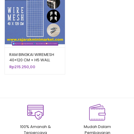
RAM BINGKAI WIREMESH
40×120 CM + H5 WALL
PUTIH | Rak Dinding
Rp
215.250,00
Gantung Mundo Toko
Aksesoris
100% Amanah &
Mudah Dalam
Terpercaya
Pembayaran