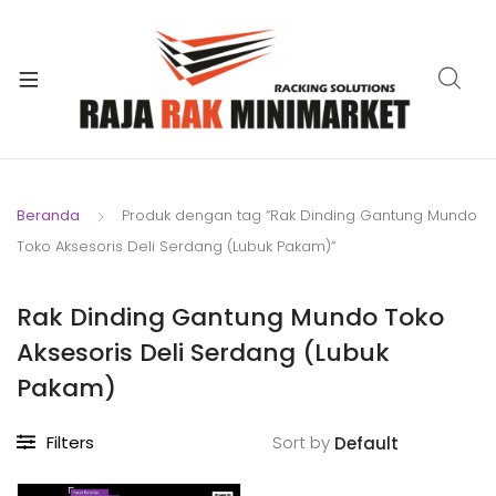
xpand
ild
xpand
enu
ild
xpand
enu
ild
xpand
enu
ild
Beranda
Produk dengan tag “Rak Dinding Gantung Mundo
xpand
enu
Toko Aksesoris Deli Serdang (Lubuk Pakam)”
ild
xpand
enu
ild
Rak Dinding Gantung Mundo Toko
xpand
enu
Aksesoris Deli Serdang (Lubuk
ild
enu
Pakam)
Filters
Sort by