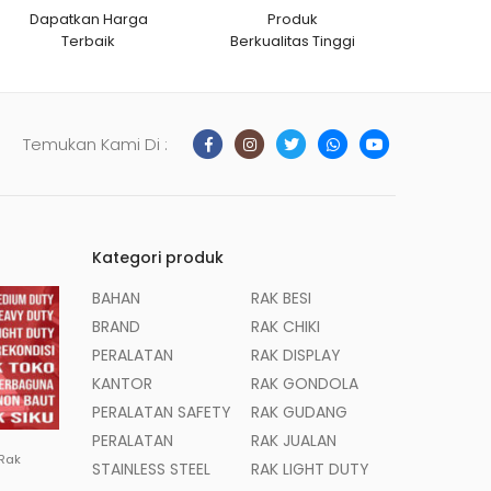
Dapatkan Harga
Produk
Terbaik
Berkualitas Tinggi
Temukan Kami Di :
Kategori produk
BAHAN
RAK BESI
BRAND
RAK CHIKI
PERALATAN
RAK DISPLAY
KANTOR
RAK GONDOLA
PERALATAN SAFETY
RAK GUDANG
PERALATAN
RAK JUALAN
 Rak
STAINLESS STEEL
RAK LIGHT DUTY