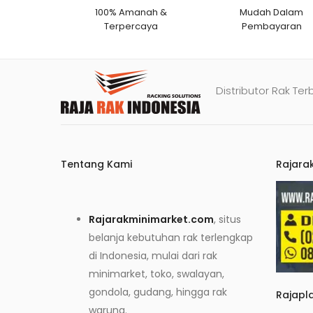
100% Amanah &
Mudah Dalam
Terpercaya
Pembayaran
Distributor Rak Ter
Tentang Kami
Rajara
Rajarakminimarket.com
, situs
belanja kebutuhan rak terlengkap
di Indonesia, mulai dari rak
minimarket, toko, swalayan,
gondola, gudang, hingga rak
Rajapl
warung.