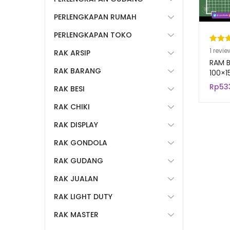
PERLENGKAPAN RUMAH
PERLENGKAPAN TOKO
Pering
1
1
revie
RAK ARSIP
5.00
da
RAM B
RAK BARANG
berda
100×1
PUTIH
n
penil
Rp
53
RAK BESI
Gant
pelang
Akses
RAK CHIKI
RAK DISPLAY
RAK GONDOLA
RAK GUDANG
RAK JUALAN
RAK LIGHT DUTY
RAK MASTER