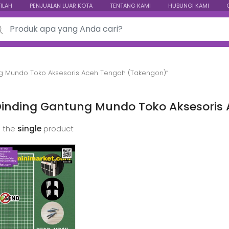
TILAH
PENJUALAN LUAR KOTA
TENTANG KAMI
HUBUNGI KAMI
ch for:
g Mundo Toko Aksesoris Aceh Tengah (Takengon)”
Dinding Gantung Mundo Toko Aksesoris
 the
single
product