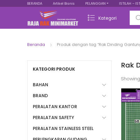
BERANDA
Artikel Bisnis
PELANGGAN
ISTILAH – IS
Sear
Kategori
Beranda
Produk dengan tag “Rak Dinding Gantun
Rak 
KATEGORI PRODUK
Showing
BAHAN
BRAND
PERALATAN KANTOR
PERALATAN SAFETY
PERALATAN STAINLESS STEEL
PERLENGKAPAN GUDANG