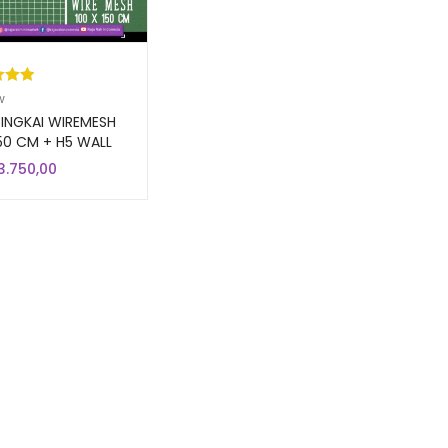
kat
w
ri 5
INGKAI WIREMESH
sarka
50 CM + H5 WALL
 | Rak Dinding
aian
3.750,00
ung Mundo Toko
gan
oris