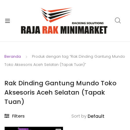
xpand
ild
xpand
enu
ild
xpand
enu
ild
xpand
enu
ild
Beranda
Produk dengan tag “Rak Dinding Gantung Mundo
xpand
enu
Toko Aksesoris Aceh Selatan (Tapak Tuan)”
ild
xpand
enu
ild
Rak Dinding Gantung Mundo Toko
xpand
enu
Aksesoris Aceh Selatan (Tapak
ild
enu
Tuan)
Filters
Sort by