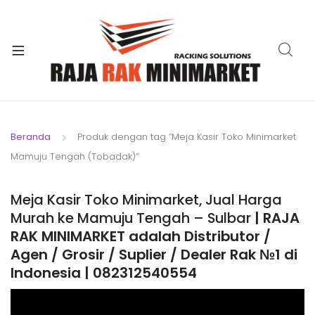
xpand
ild
xpand
enu
ild
xpand
enu
ild
xpand
enu
ild
Beranda
Produk dengan tag “Meja Kasir Toko Minimarket
xpand
enu
Mamuju Tengah (Tobadak)”
ild
xpand
enu
ild
Meja Kasir Toko Minimarket, Jual Harga
xpand
enu
Murah ke Mamuju Tengah – Sulbar
| RAJA
ild
RAK MINIMARKET adalah Distributor /
enu
Agen / Grosir / Suplier / Dealer Rak №1 di
Indonesia | 082312540554