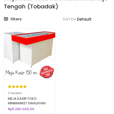
Tengah (Tobadak)
Filters
Sort by
Peringkat
2
2
reviews
5.00
dari 5
MEJA KASIR TOKO
MINIMARKET SWALAYAN
berdasarka
BAHAN BESI TIPE MK-05
Rp
5.250.000,00
n
penilaian
SK-150