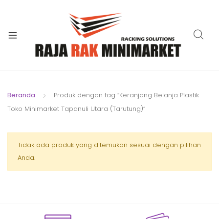
xpand
ild
xpand
enu
ild
xpand
enu
ild
xpand
enu
ild
Beranda
Produk dengan tag “Keranjang Belanja Plastik
xpand
enu
Toko Minimarket Tapanuli Utara (Tarutung)”
ild
xpand
enu
ild
xpand
Tidak ada produk yang ditemukan sesuai dengan pilihan
enu
ild
Anda.
enu