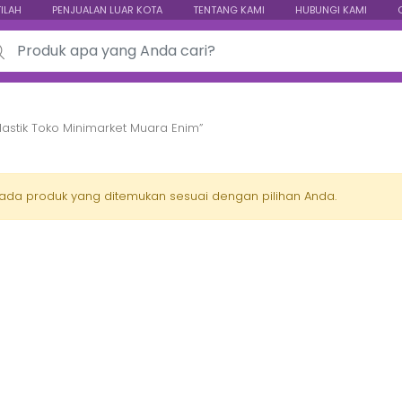
TILAH
PENJUALAN LUAR KOTA
TENTANG KAMI
HUBUNGI KAMI
ch for:
lastik Toko Minimarket Muara Enim”
 ada produk yang ditemukan sesuai dengan pilihan Anda.