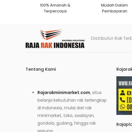
100% Amanah &
Mudah Dalam
Terpercaya
Pembayaran
Distributor Rak Ter
Tentang Kami
Rajara
Rajarakminimarket.com
, situs
belanja kebutuhan rak terlengkap
di Indonesia, mulai dari rak
minimarket, toko, swalayan,
gondola, gudang, hingga rak
Rajapl
warung.