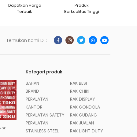
Dapatkan Harga
Produk
Terbaik
Berkualitas Tinggi
Temukan Kami Di :
Kategori produk
BAHAN
RAK BESI
BRAND
RAK CHIKI
PERALATAN
RAK DISPLAY
KANTOR
RAK GONDOLA
PERALATAN SAFETY
RAK GUDANG
PERALATAN
RAK JUALAN
 Rak
STAINLESS STEEL
RAK LIGHT DUTY