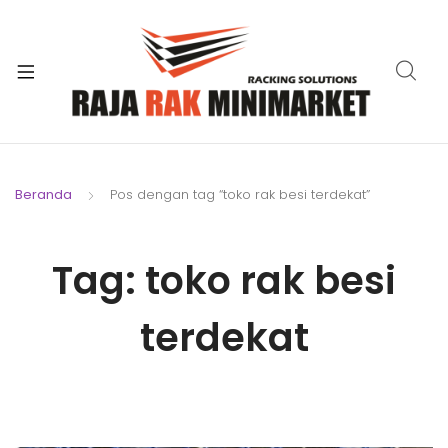
xpand
ild
xpand
enu
ild
xpand
enu
ild
xpand
enu
ild
Beranda
Pos dengan tag “toko rak besi terdekat”
xpand
enu
ild
xpand
enu
Tag:
toko rak besi
ild
xpand
enu
ild
terdekat
enu