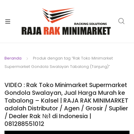
xpand
ild
xpand
enu
ild
xpand
enu
ild
xpand
enu
ild
Beranda
Produk dengan tag “Rak Toko Minimarket
xpand
enu
Supermarket Gondola Swalayan Tabalong (Tanjung)”
ild
xpand
enu
ild
VIDEO : Rak Toko Minimarket Supermarket
xpand
enu
Gondola Swalayan, Jual Harga Murah ke
ild
Tabalong – Kalsel | RAJA RAK MINIMARKET
enu
adalah Distributor / Agen / Grosir / Suplier
/ Dealer Rak №1 di Indonesia |
081288551012