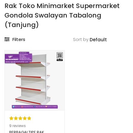
Rak Toko Minimarket Supermarket
Gondola Swalayan Tabalong
(Tanjung)
Filters
Sort by
Peringkat
9
9
reviews
4.89
dari 5
BERBAGAI TIPE RAK