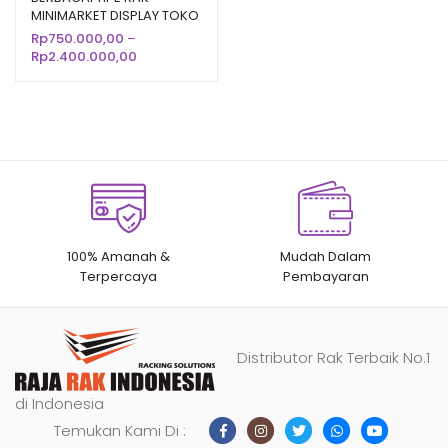
MINIMARKET DISPLAY TOKO
berdasarka
SUPERMARKET MODERN
Rp
750.000,00
–
n
penilaian
Rentang
Rp
2.400.000,00
pelanggan
harga:
Rp750.000,00
hingga
Rp2.400.000,00
100% Amanah &
Mudah Dalam
Terpercaya
Pembayaran
Distributor Rak Terbaik No.1
di Indonesia
Temukan Kami Di :