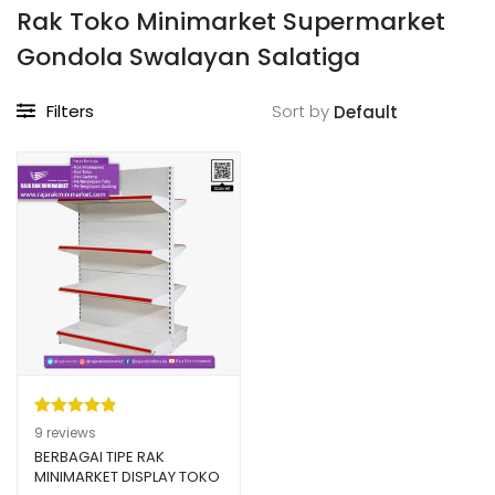
Rak Toko Minimarket Supermarket
Gondola Swalayan Salatiga
Filters
Sort by
Peringkat
9
9
reviews
4.89
dari 5
BERBAGAI TIPE RAK
MINIMARKET DISPLAY TOKO
berdasarka