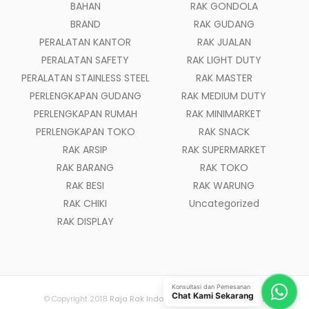
BAHAN
RAK GONDOLA
BRAND
RAK GUDANG
PERALATAN KANTOR
RAK JUALAN
PERALATAN SAFETY
RAK LIGHT DUTY
PERALATAN STAINLESS STEEL
RAK MASTER
PERLENGKAPAN GUDANG
RAK MEDIUM DUTY
PERLENGKAPAN RUMAH
RAK MINIMARKET
PERLENGKAPAN TOKO
RAK SNACK
RAK ARSIP
RAK SUPERMARKET
RAK BARANG
RAK TOKO
RAK BESI
RAK WARUNG
RAK CHIKI
Uncategorized
RAK DISPLAY
Konsultasi dan Pemesanan
Chat Kami Sekarang
© Copyright 2018
Raja Rak Indonesia
- All Rights Reserved