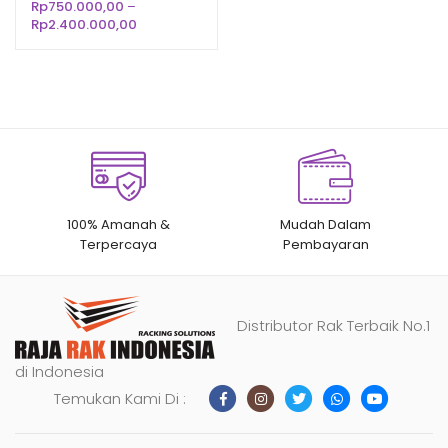
SUPERMARKET MODERN
Rp
750.000,00
–
n
penilaian
Rentang
Rp
2.400.000,00
pelanggan
harga:
Rp750.000,00
hingga
Rp2.400.000,00
100% Amanah &
Mudah Dalam
Terpercaya
Pembayaran
Distributor Rak Terbaik No.1
di Indonesia
Temukan Kami Di :