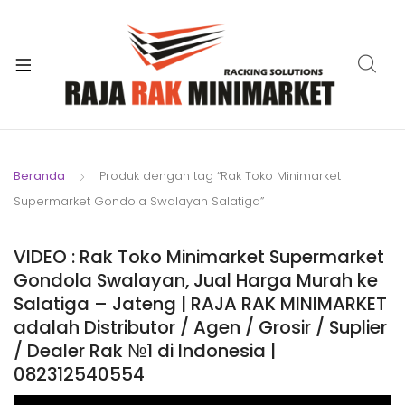
xpand
ild
xpand
enu
ild
xpand
enu
ild
xpand
enu
ild
Beranda
Produk dengan tag “Rak Toko Minimarket
xpand
enu
Supermarket Gondola Swalayan Salatiga”
ild
xpand
enu
ild
VIDEO : Rak Toko Minimarket Supermarket
xpand
enu
Gondola Swalayan, Jual Harga Murah ke
ild
Salatiga – Jateng | RAJA RAK MINIMARKET
enu
adalah Distributor / Agen / Grosir / Suplier
/ Dealer Rak №1 di Indonesia |
082312540554