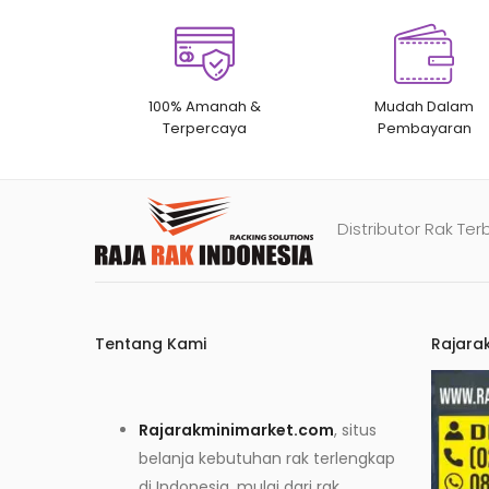
100% Amanah &
Mudah Dalam
Terpercaya
Pembayaran
Distributor Rak Ter
Tentang Kami
Rajara
Rajarakminimarket.com
, situs
belanja kebutuhan rak terlengkap
di Indonesia, mulai dari rak