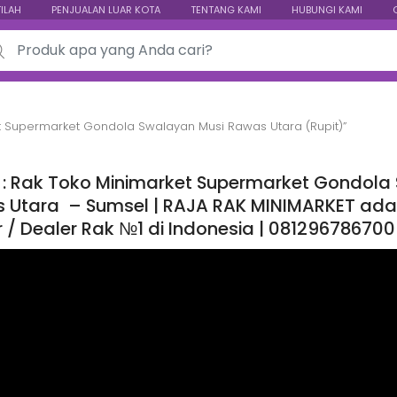
TILAH
PENJUALAN LUAR KOTA
TENTANG KAMI
HUBUNGI KAMI
ch for:
t Supermarket Gondola Swalayan Musi Rawas Utara (Rupit)”
 : Rak Toko Minimarket Supermarket Gondola 
 Utara – Sumsel | RAJA RAK MINIMARKET adalah
r / Dealer Rak №1 di Indonesia | 081296786700