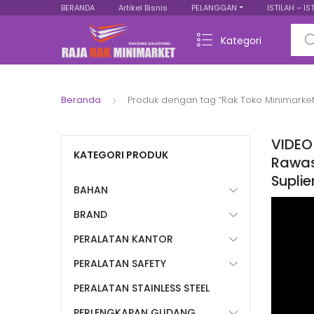
BERANDA
Artikel Bisnis
PELANGGAN
ISTILAH – IS
Sear
Kategori
Beranda
Produk dengan tag “Rak Toko Minimarke
VIDEO
KATEGORI PRODUK
Rawas
Suplie
BAHAN
BRAND
PERALATAN KANTOR
PERALATAN SAFETY
PERALATAN STAINLESS STEEL
PERLENGKAPAN GUDANG