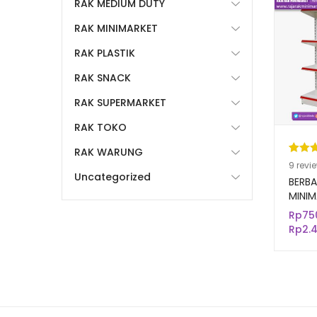
RAK MEDIUM DUTY
RAK MINIMARKET
RAK PLASTIK
RAK SNACK
RAK SUPERMARKET
RAK TOKO
RAK WARUNG
Pering
9
9
revi
Uncategorized
4.89
da
BERBA
berda
MINIM
TOKO
n
penil
Rp
75
MODE
pelang
Rp
2.