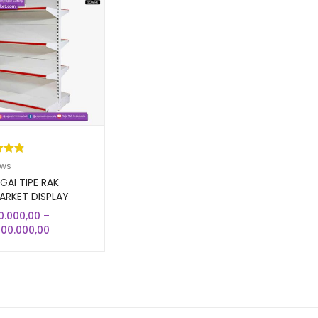
kat
ews
ri 5
GAI TIPE RAK
sarka
ARKET DISPLAY
 SUPERMARKET
aian
0.000,00
–
RN
gan
Rentang
400.000,00
harga:
Rp750.000,00
hingga
Rp2.400.000,00