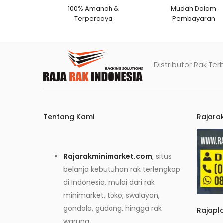
100% Amanah &
Mudah Dalam
Terpercaya
Pembayaran
Distributor Rak Ter
Tentang Kami
Rajara
Rajarakminimarket.com
, situs
belanja kebutuhan rak terlengkap
di Indonesia, mulai dari rak
minimarket, toko, swalayan,
gondola, gudang, hingga rak
Rajapl
warung.