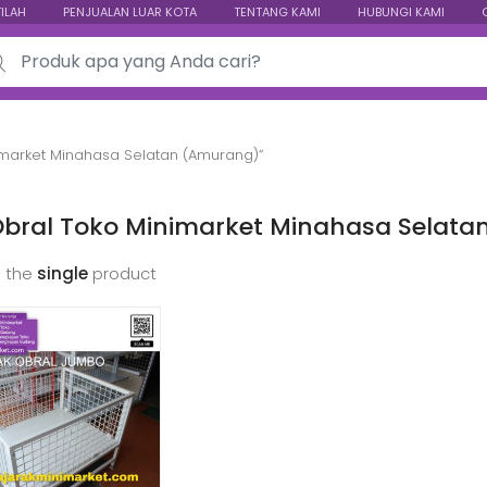
TILAH
PENJUALAN LUAR KOTA
TENTANG KAMI
HUBUNGI KAMI
ch for:
imarket Minahasa Selatan (Amurang)”
Obral Toko Minimarket Minahasa Selat
 the
single
product