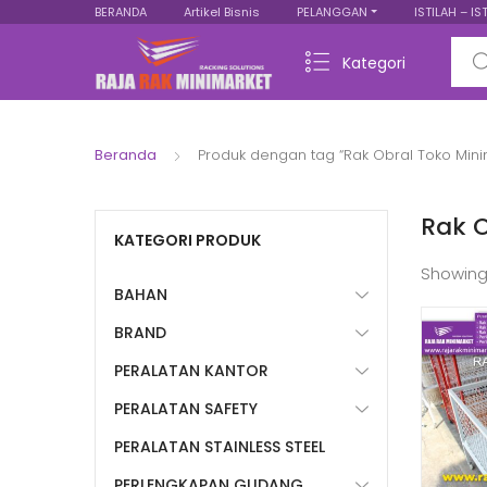
BERANDA
Artikel Bisnis
PELANGGAN
ISTILAH – IS
Sear
Kategori
Beranda
Produk dengan tag “Rak Obral Toko Min
Rak 
KATEGORI PRODUK
Showing
BAHAN
BRAND
PERALATAN KANTOR
PERALATAN SAFETY
PERALATAN STAINLESS STEEL
PERLENGKAPAN GUDANG