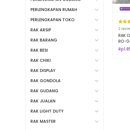
PERLENGKAPAN RUMAH
PERLENGKAPAN TOKO
Pering
2
2
revi
RAK ARSIP
5.00
da
RAK O
RAK BARANG
berda
RO-0
n
penil
Rp
1.
RAK BESI
pelang
RAK CHIKI
RAK DISPLAY
RAK GONDOLA
RAK GUDANG
RAK JUALAN
RAK LIGHT DUTY
RAK MASTER