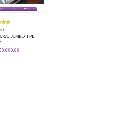
kat
ews
ri 5
BRAL JUMBO TIPE
sarka
4
aian
850.000,00
gan