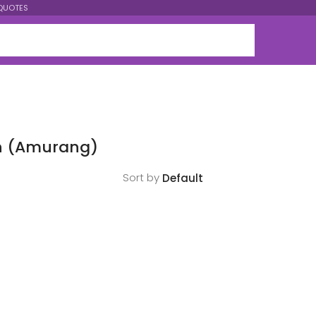
QUOTES
an (Amurang)
Sort by