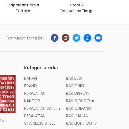
Dapatkan Harga
Produk
Terbaik
Berkualitas Tinggi
Temukan Kami Di :
Kategori produk
BAHAN
RAK BESI
BRAND
RAK CHIKI
PERALATAN
RAK DISPLAY
KANTOR
RAK GONDOLA
PERALATAN SAFETY
RAK GUDANG
PERALATAN
RAK JUALAN
 Rak
STAINLESS STEEL
RAK LIGHT DUTY