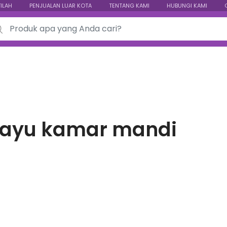
TILAH
PENJUALAN LUAR KOTA
TENTANG KAMI
HUBUNGI KAMI
ch for:
kayu kamar mandi