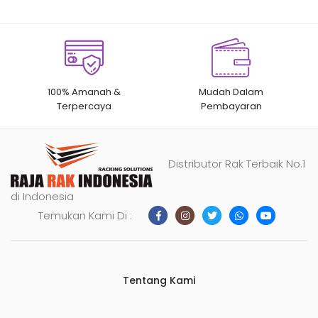
100% Amanah &
Mudah Dalam
Terpercaya
Pembayaran
Distributor Rak Terbaik No.1
di Indonesia
Temukan Kami Di :
Tentang Kami