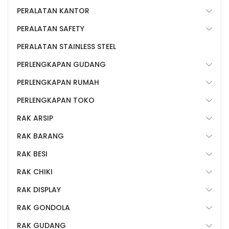
PERALATAN KANTOR
PERALATAN SAFETY
PERALATAN STAINLESS STEEL
PERLENGKAPAN GUDANG
PERLENGKAPAN RUMAH
PERLENGKAPAN TOKO
RAK ARSIP
RAK BARANG
RAK BESI
RAK CHIKI
RAK DISPLAY
RAK GONDOLA
RAK GUDANG