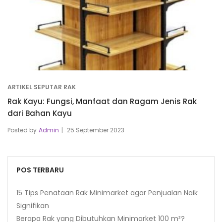
ARTIKEL SEPUTAR RAK
Rak Kayu: Fungsi, Manfaat dan Ragam Jenis Rak
dari Bahan Kayu
Posted by
Admin
25 September 2023
POS TERBARU
15 Tips Penataan Rak Minimarket agar Penjualan Naik
Signifikan
Berapa Rak yang Dibutuhkan Minimarket 100 m²?