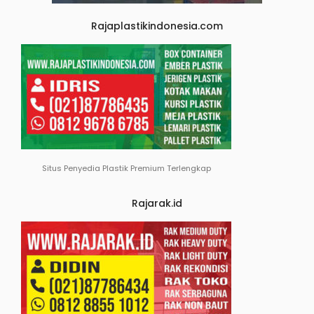
Rajaplastikindonesia.com
Situs Penyedia Plastik Premium Terlengkap
Rajarak.id