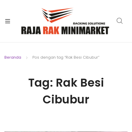
xpand
ild
xpand
enu
ild
xpand
enu
ild
xpand
enu
ild
Beranda
Pos dengan tag “Rak Besi Cibubur”
xpand
enu
ild
xpand
enu
Tag:
Rak Besi
ild
xpand
enu
ild
Cibubur
enu