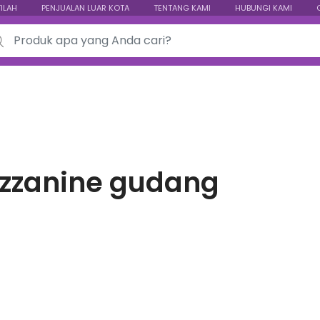
TILAH
PENJUALAN LUAR KOTA
TENTANG KAMI
HUBUNGI KAMI
ch for:
zzanine gudang