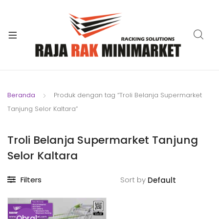
xpand
ild
xpand
enu
ild
xpand
enu
ild
xpand
enu
ild
Beranda
Produk dengan tag “Troli Belanja Supermarket
xpand
enu
Tanjung Selor Kaltara”
ild
xpand
enu
ild
Troli Belanja Supermarket Tanjung
xpand
enu
Selor Kaltara
ild
enu
Filters
Sort by
Obral