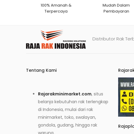
100% Amanah &
Mudah Dalam
Terpercaya
Pembayaran
Distributor Rak Ter
Tentang Kami
Rajara
Rajarakminimarket.com
, situs
belanja kebutuhan rak terlengkap
di Indonesia, mulai dari rak
minimarket, toko, swalayan,
gondola, gudang, hingga rak
Rajapl
warung.