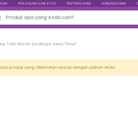
TILAH
PENJUALAN LUAR KOTA
TENTANG KAMI
HUBUNGI KAMI
ch for:
play Toko Murah Surabaya Jawa Timur”
 ada produk yang ditemukan sesuai dengan pilihan Anda.