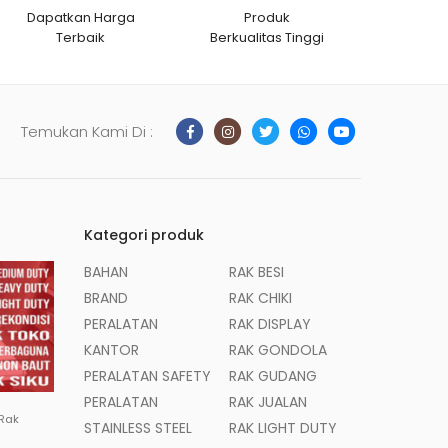
Dapatkan Harga
Produk
Terbaik
Berkualitas Tinggi
Temukan Kami Di :
Kategori produk
BAHAN
RAK BESI
BRAND
RAK CHIKI
PERALATAN
RAK DISPLAY
KANTOR
RAK GONDOLA
PERALATAN SAFETY
RAK GUDANG
PERALATAN
RAK JUALAN
 Rak
STAINLESS STEEL
RAK LIGHT DUTY