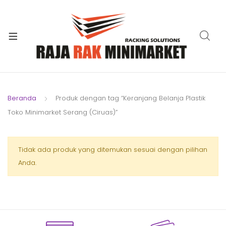
xpand
ild
xpand
enu
ild
xpand
enu
ild
xpand
enu
ild
Beranda
Produk dengan tag “Keranjang Belanja Plastik
xpand
enu
Toko Minimarket Serang (Ciruas)”
ild
xpand
enu
ild
xpand
Tidak ada produk yang ditemukan sesuai dengan pilihan
enu
ild
Anda.
enu