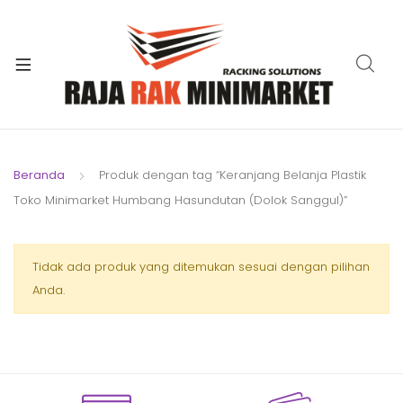
xpand
ild
xpand
enu
ild
xpand
enu
ild
xpand
enu
ild
Beranda
Produk dengan tag “Keranjang Belanja Plastik
xpand
enu
Toko Minimarket Humbang Hasundutan (Dolok Sanggul)”
ild
xpand
enu
ild
xpand
Tidak ada produk yang ditemukan sesuai dengan pilihan
enu
ild
Anda.
enu